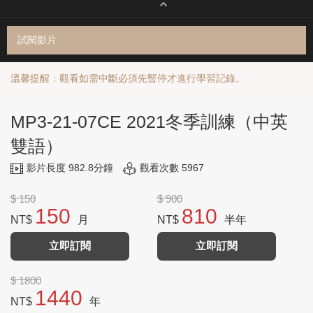
試閱影片
溫馨提醒：觀看如需中斷必須先暫停才進行學習記錄。
MP3-21-07CE 2021冬季訓練（中英
雙語）
影片長度 982.8分鐘
觀看次數 5967
$ 150
$ 900
150
810
NT$
月
NT$
半年
立即訂閱
立即訂閱
$ 1800
1440
NT$
年