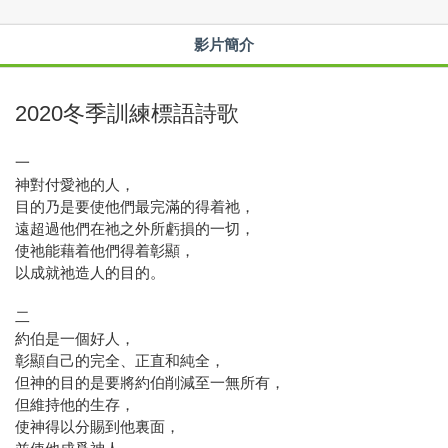
影片簡介
2020冬季訓練標語詩歌
一
神對付愛祂的人，
目的乃是要使他們最完滿的得着祂，
遠超過他們在祂之外所虧損的一切，
使祂能藉着他們得着彰顯，
以成就祂造人的目的。
二
約伯是一個好人，
彰顯自己的完全、正直和純全，
但神的目的是要將約伯削減至一無所有，
但維持他的生存，
使神得以分賜到他裏面，