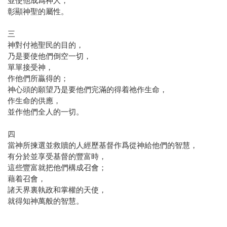
並使他成爲神人，
彰顯神聖的屬性。
三
神對付祂聖民的目的，
乃是要使他們倒空一切，
單單接受神，
作他們所贏得的；
神心頭的願望乃是要他們完滿的得着祂作生命，
作生命的供應，
並作他們全人的一切。
四
當神所揀選並救贖的人經歷基督作爲從神給他們的智慧，
有分於並享受基督的豐富時，
這些豐富就把他們構成召會；
藉着召會，
諸天界裏執政和掌權的天使，
就得知神萬般的智慧。