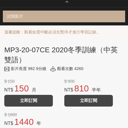
試閱影片
溫馨提醒：觀看如需中斷必須先暫停才進行學習記錄。
MP3-20-07CE 2020冬季訓練（中英
雙語）
影片長度 982.9分鐘
觀看次數 4260
$ 150
$ 900
150
810
NT$
月
NT$
半年
立即訂閱
立即訂閱
$ 1800
1440
NT$
年