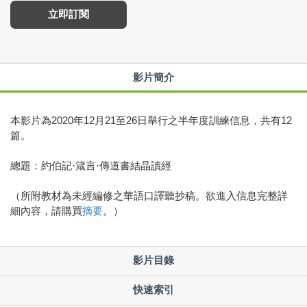
立即訂閱
影片簡介
本影片為2020年12月21至26日舉行之半年度訓練信息，共有12
篇。
總題：約伯記·箴言·傳道書結晶讀經
（所附教材為未經編修之華語口譯聽抄稿。欲進入信息完整詳
細內容，請購買
摘要
。）
影片目錄
快速索引