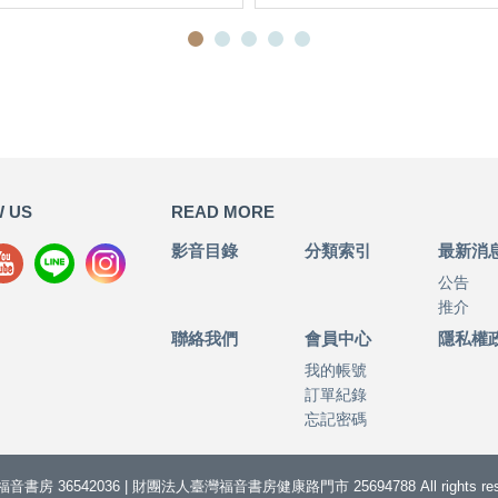
 US
READ MORE
影音目錄
分類索引
最新消
公告
推介
聯絡我們
會員中心
隱私權
我的帳號
訂單紀錄
忘記密碼
音書房 36542036 | 財團法人臺灣福音書房健康路門市 25694788 All rights rese