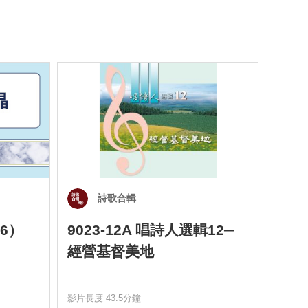
詩歌合輯
6）
9023-12A 唱詩人選輯12─
901
經營基督美地
四）
影片長度 43.5分鐘
影片長度