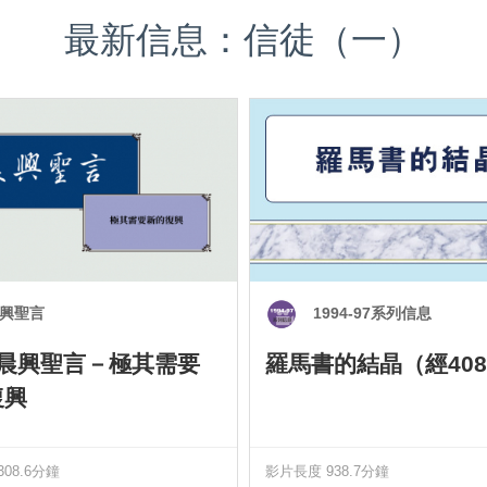
最新信息：信徒（一）
興聖言
1994-97系列信息
0 晨興聖言－極其需要
羅馬書的結晶（經408
復興
08.6分鐘
影片長度 938.7分鐘