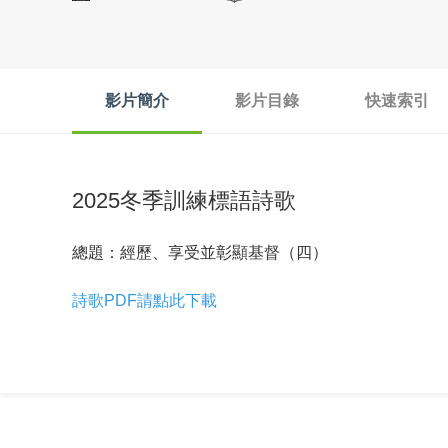
影片簡介
影片目錄
快速索引
2025冬季訓練標語詩歌
總題：經歷、享受並彰顯基督（四）
詩歌PDF請點此下載