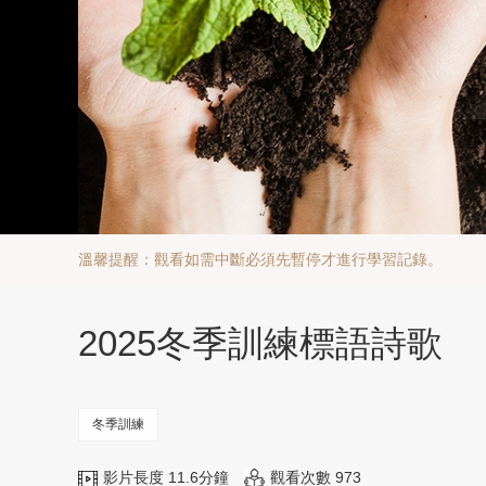
溫馨提醒：觀看如需中斷必須先暫停才進行學習記錄。
2025冬季訓練標語詩歌
冬季訓練
影片長度 11.6分鐘
觀看次數 973