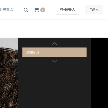
免費專區
註冊/登入
TW
0
TW
CN
試閱影片