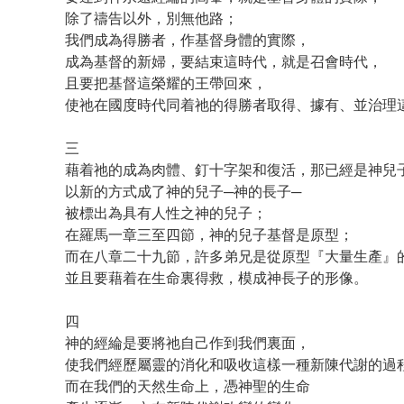
除了禱告以外，別無他路；
我們成為得勝者，作基督身體的實際，
成為基督的新婦，要結束這時代，就是召會時代，
且要把基督這榮耀的王帶回來，
使祂在國度時代同着祂的得勝者取得、據有、並治理
三
藉着祂的成為肉體、釘十字架和復活，那已經是神兒
以新的方式成了神的兒子─神的長子─
被標出為具有人性之神的兒子；
在羅馬一章三至四節，神的兒子基督是原型；
而在八章二十九節，許多弟兄是從原型『大量生產』
並且要藉着在生命裏得救，模成神長子的形像。
四
神的經綸是要將祂自己作到我們裏面，
使我們經歷屬靈的消化和吸收這樣一種新陳代謝的過
而在我們的天然生命上，憑神聖的生命