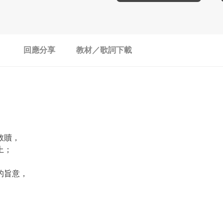
回應分享
教材／歌詞下載
救贖，
上；
的旨意，