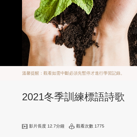
溫馨提醒：觀看如需中斷必須先暫停才進行學習記錄。
2021冬季訓練標語詩歌
影片長度 12.7分鐘
觀看次數 1775