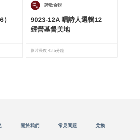
詩歌合輯
6）
9023-12A 唱詩人選輯12─
901
經營基督美地
四）
影片長度 43.5分鐘
影片長度
息
關於我們
常見問題
兌換