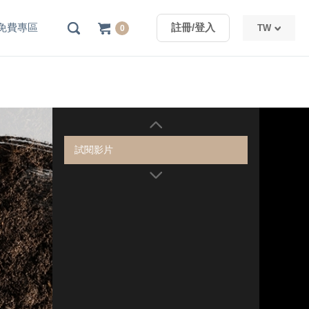
免費專區
註冊/登入
TW
0
TW
CN
試閱影片