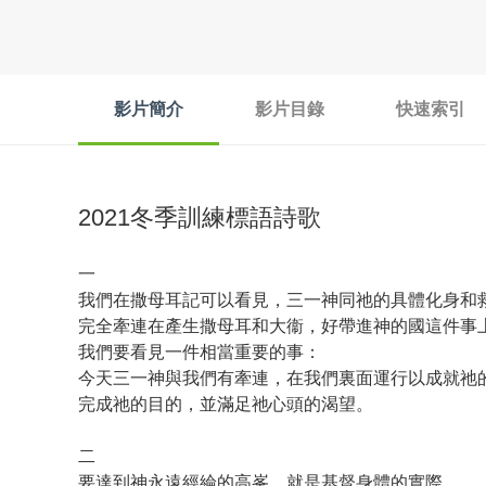
影片簡介
影片目錄
快速索引
2021冬季訓練標語詩歌
一
我們在撒母耳記可以看見，三一神同祂的具體化身和
完全牽連在產生撒母耳和大衞，好帶進神的國這件事
我們要看見一件相當重要的事：
今天三一神與我們有牽連，在我們裏面運行以成就祂
完成祂的目的，並滿足祂心頭的渴望。
二
要達到神永遠經綸的高峯，就是基督身體的實際，