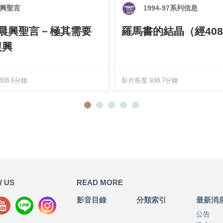
興聖言
1994-97系列信息
0 晨興聖言－極其需要
羅馬書的結晶（經408
復興
08.6分鐘
影片長度 938.7分鐘
 US
READ MORE
影音目錄
分類索引
最新消
公告