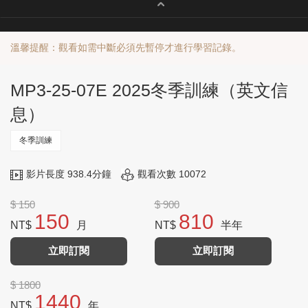
溫馨提醒：觀看如需中斷必須先暫停才進行學習記錄。
MP3-25-07E 2025冬季訓練（英文信
息）
冬季訓練
影片長度 938.4分鐘
觀看次數 10072
$ 150
$ 900
150
810
NT$
月
NT$
半年
立即訂閱
立即訂閱
$ 1800
1440
NT$
年