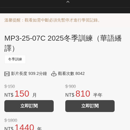
溫馨提醒：觀看如需中斷必須先暫停才進行學習記錄。
MP3-25-07C 2025冬季訓練（華語繙
譯）
冬季訓練
影片長度 939.2分鐘
觀看次數 8042
$ 150
$ 900
150
810
NT$
月
NT$
半年
立即訂閱
立即訂閱
$ 1800
1440
NT$
年