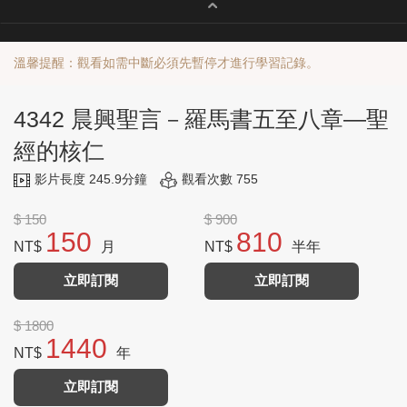
溫馨提醒：觀看如需中斷必須先暫停才進行學習記錄。
4342 晨興聖言－羅馬書五至八章—聖
經的核仁
影片長度 245.9分鐘
觀看次數 755
$ 150
$ 900
150
810
NT$
月
NT$
半年
立即訂閱
立即訂閱
$ 1800
1440
NT$
年
立即訂閱