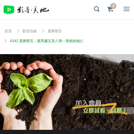
0
首頁
影音目錄
晨興聖言
4342 晨興聖言－羅馬書五至八章—聖經的核仁