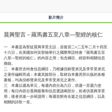
影片簡介
晨興聖言－羅馬書五至八章—聖經的核仁
一 本書是為聖徒晨興享受主話，並復習二○二五年二月十四至
十六日，在美國加州安那翰舉行之國際華語特會『羅馬書五至
八章—聖經的核仁』的內容之用；包含綱目、經節和相關信息
摘錄。
二 本書所含特會信息綱目，乃根據倪柝聲弟兄及李常受弟兄
之著作編輯而成；本書其餘部分，取材自本書房所出版的各種
書報，均為倪柝聲弟兄及李常受弟兄之著作。
三 本書以週為單元，每週內容分為六日，供週一至週六使
用；每日內容分晨興餧養和信息選讀兩部分，前者供晨興享受
用，後者供進一步研讀用；每週並附有全篇之信息綱目，以及
相關的詩歌一首。