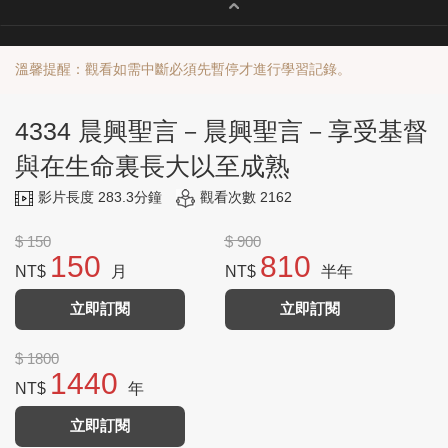
溫馨提醒：觀看如需中斷必須先暫停才進行學習記錄。
4334 晨興聖言－晨興聖言－享受基督
與在生命裏長大以至成熟
影片長度 283.3分鐘
觀看次數 2162
$ 150
$ 900
150
810
NT$
月
NT$
半年
立即訂閱
立即訂閱
$ 1800
1440
NT$
年
立即訂閱