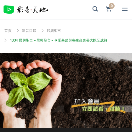
0
首頁
影音目錄
晨興聖言
4334 晨興聖言－晨興聖言－享受基督與在生命裏長大以至成熟