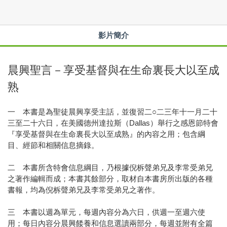
影片簡介
晨興聖言－享受基督與在生命裏長大以至成
熟
一 本書是為聖徒晨興享受主話，並復習二○二三年十一月二十
三至二十六日，在美國德州達拉斯（Dallas）舉行之感恩節特會
『享受基督與在生命裏長大以至成熟』的內容之用；包含綱
目、經節和相關信息摘錄。
二 本書所含特會信息綱目，乃根據倪柝聲弟兄及李常受弟兄
之著作編輯而成；本書其餘部分，取材自本書房所出版的各種
書報，均為倪柝聲弟兄及李常受弟兄之著作。
三 本書以週為單元，每週內容分為六日，供週一至週六使
用；每日內容分晨興餧養和信息選讀兩部分，每週並附有全篇