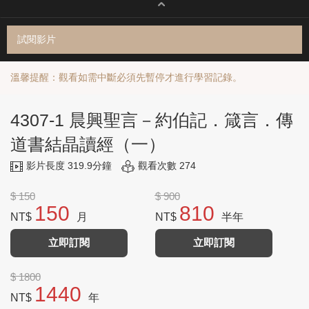
試閱影片
溫馨提醒：觀看如需中斷必須先暫停才進行學習記錄。
4307-1 晨興聖言－約伯記．箴言．傳
道書結晶讀經（一）
影片長度 319.9分鐘
觀看次數 274
$ 150
$ 900
150
810
NT$
月
NT$
半年
立即訂閱
立即訂閱
$ 1800
1440
NT$
年