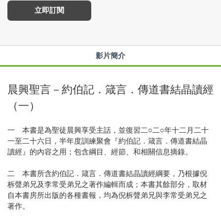
立即訂閱
影片簡介
晨興聖言－約伯記．箴言．傳道書結晶讀經
（一）
一 本書是為聖徒晨興享受主話，並復習二○二○年十二月二十
一至二十六日，半年度訓練聚會『約伯記．箴言．傳道書結晶
讀經』的內容之用；包含綱目、經節、和相關信息摘錄。
二 本書所含約伯記．箴言．傳道書結晶讀經綱要，乃根據倪
柝聲弟兄及李常受弟兄之著作編輯而成；本書其餘部分，取材
自本書房所出版的各種書報，均為倪柝聲弟兄與李常受弟兄之
著作。