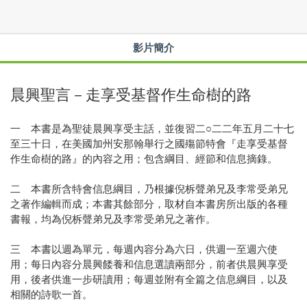
影片簡介
晨興聖言－走享受基督作生命樹的路
一 本書是為聖徒晨興享受主話，並復習二○二二年五月二十七
至三十日，在美國加州安那翰舉行之國殤節特會『走享受基督
作生命樹的路』的內容之用；包含綱目、經節和信息摘錄。
二 本書所含特會信息綱目，乃根據倪柝聲弟兄及李常受弟兄
之著作編輯而成；本書其餘部分，取材自本書房所出版的各種
書報，均為倪柝聲弟兄及李常受弟兄之著作。
三 本書以週為單元，每週內容分為六日，供週一至週六使
用；每日內容分晨興餧養和信息選讀兩部分，前者供晨興享受
用，後者供進一步研讀用；每週並附有全篇之信息綱目，以及
相關的詩歌一首。