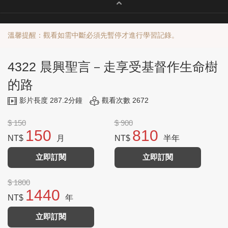
溫馨提醒：觀看如需中斷必須先暫停才進行學習記錄。
4322 晨興聖言－走享受基督作生命樹
的路
影片長度 287.2分鐘
觀看次數 2672
$ 150
$ 900
150
810
NT$
月
NT$
半年
立即訂閱
立即訂閱
$ 1800
1440
NT$
年
立即訂閱