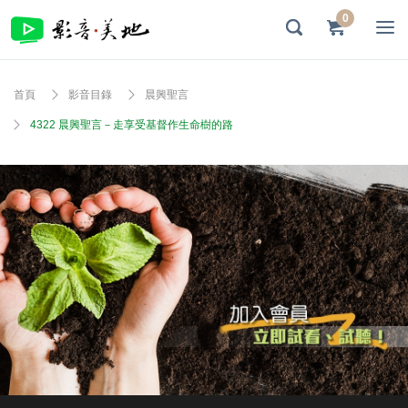
0
首頁
影音目錄
晨興聖言
4322 晨興聖言－走享受基督作生命樹的路