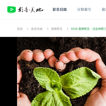
影音目錄
分類索引
最
首頁
影音目錄
晨興聖言
4316 晨興聖言－活在神