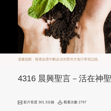
溫馨提醒：觀看如需中斷必須先暫停才進行學習記錄。
4316 晨興聖言－活在
影片長度 301.3分鐘
觀看次數 2797