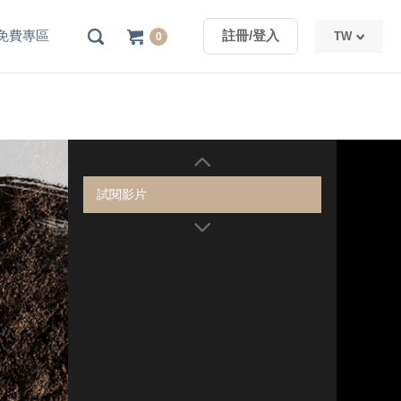
免費專區
註冊/登入
TW
0
TW
CN
試閱影片