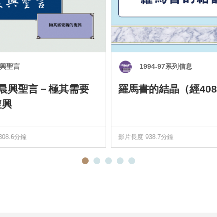
興聖言
1994-97系列信息
0 晨興聖言－極其需要
羅馬書的結晶（經408
復興
08.6分鐘
影片長度 938.7分鐘