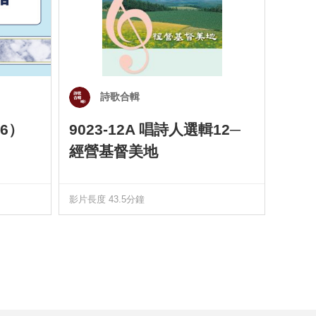
詩歌合輯
6）
9023-12A 唱詩人選輯12─
901
經營基督美地
四）
影片長度 43.5分鐘
影片長度