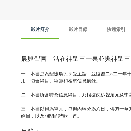
影片簡介
影片目錄
快速索引
晨興聖言－活在神聖三一裏並與神聖三
一 本書是為聖徒晨興享受主話，並復習二○二一年
用；包含綱目、經節和相關信息摘錄。
二 本書所含特會信息綱目，乃根據倪柝聲弟兄及李
三 本書以週為單元，每週內容分為六日，供週一至
綱目，以及相關的詩歌一首。