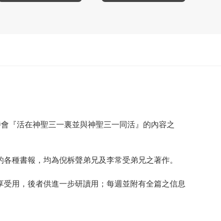
特會『活在神聖三一裏並與神聖三一同活』的內容之
的各種書報，均為倪柝聲弟兄及李常受弟兄之著作。
享受用，後者供進一步研讀用；每週並附有全篇之信息