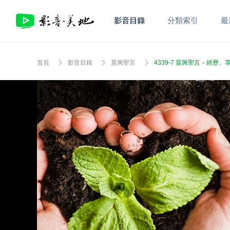
影音目錄
分類索引
最
首頁
影音目錄
晨興聖言
4339-7 晨興聖言－經歷