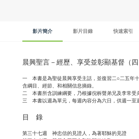
影片簡介
影片目錄
快速索引
晨興聖言－經歷、享受並彰顯基督（四
一 本書是為聖徒晨興享受主話，並復習二○二五年
含綱目、經節、和相關信息摘錄。
二 本書所含訓練綱要，乃根據倪柝聲弟兄及李常受
三 本書以週為單元，每週內容分為六日，供週一至
目 錄
第三十七週 神忠信的見證人，為著耶穌的見證