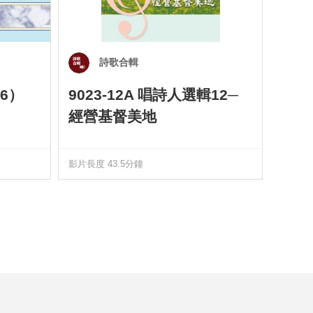
詩歌合輯
6）
9023-12A 唱詩人選輯12─
901
經營基督美地
四）
影片長度 43.5分鐘
影片長度