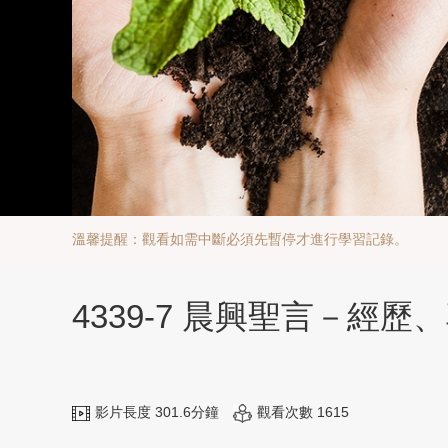
溫馨提醒：觀看如需中斷必須先暫停才進行學習記錄。
4339-7 晨興聖言－經
影片長度 301.6分鐘
觀看次數 1615