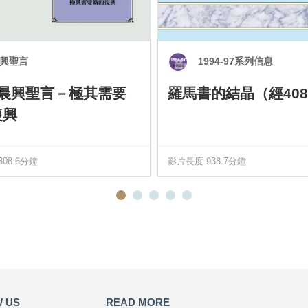
興聖言
1994-97系列信息
0 晨興聖言－極其需要
羅馬書的結晶（經408
復興
08.6分鐘
影片長度 938.7分鐘
 US
READ MORE