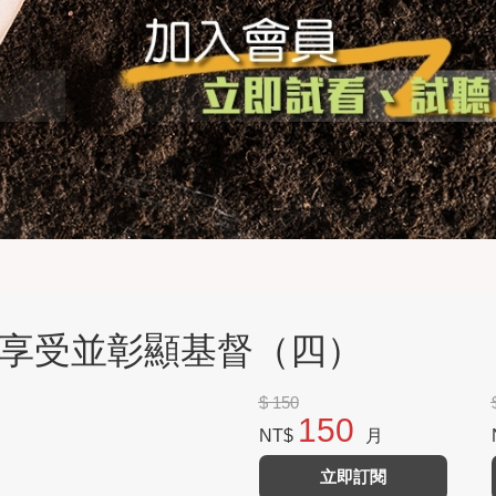
歷、享受並彰顯基督（四）
$ 150
150
NT$
月
立即訂閱