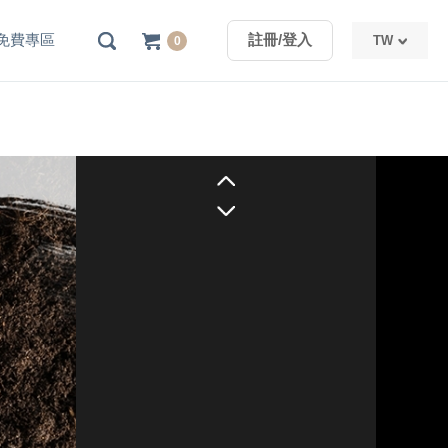
免費專區
註冊/登入
TW
0
TW
CN