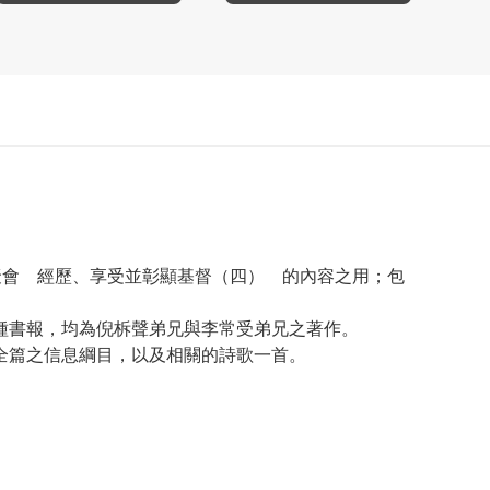
聚會 經歷、享受並彰顯基督（四） 的內容之用；包
種書報，均為倪柝聲弟兄與李常受弟兄之著作。
全篇之信息綱目，以及相關的詩歌一首。