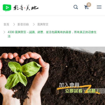
0
首頁
影音目錄
晨興聖言
4330 晨興聖言－認識、經歷、並活包羅萬有的基督，而有真正的召會生
活