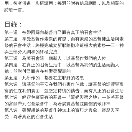
用，後者供進一步研讀用；每週並附有信息綱目，以及相關的
詩歌一首。
目錄：
第一週 被帶回歸向基督自己而有真正的召會生活
第二週 享受基督作素祭的實際，而有素祭的基督徒生活與素
祭的召會生活，終極完成於新耶路撒冷這極大的素祭—三一神
與三部分人調和的終極完成
第三週 為著召會這一個新人，以基督作我們的人位
第四週 在真正的召會生活中，以基督為我們的生活而顯大
祂，並對付己而有在神聖榮耀裏的一
第五週 凡所作的，都要在主耶穌的名裏
第六週 讓基督的平安在我們心裏作仲裁，讓基督的話豐豐富
富的住在我們裏面，並堅定持續的禱告，而有真正的召會生活
第七週 經營包羅萬有的基督—『流奶與蜜之地』—並將基督
的富餘帶到召會聚會中，為著展覽基督並團體的敬拜神
第八週 榮耀超越的基督作神無上的寶貝之異象、經歷與享
受，為著真正的召會生活