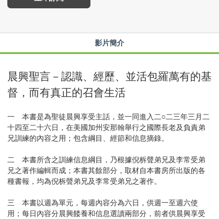
影片簡介
晨興聖言－認識、經歷、並活包羅萬有的基
督，而有真正的召會生活
一 本書是為聖徒晨興享受主話，並一同進入二○二三年三月二
十四至二十六日，在美國加州安那翰舉行之國際長老及負責弟
兄訓練的內容之用；包含綱目、經節和信息摘錄。
二 本書所含之訓練信息綱目，乃根據倪柝聲弟兄及李常受弟
兄之著作編輯而成；本書其餘部分，取材自本書房所出版的各
種書報，均為倪柝聲弟兄及李常受弟兄之著作。
三 本書以週為單元，每週內容分為六日，供週一至週六使
用；每日內容分晨興餧養和信息選讀兩部分，前者供晨興享受