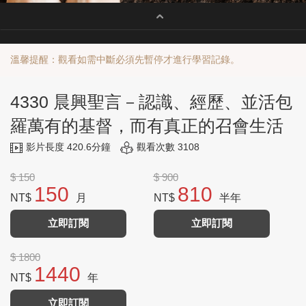
溫馨提醒：觀看如需中斷必須先暫停才進行學習記錄。
4330 晨興聖言－認識、經歷、並活包
羅萬有的基督，而有真正的召會生活
影片長度 420.6分鐘
觀看次數 3108
$ 150
$ 900
150
810
NT$
月
NT$
半年
立即訂閱
立即訂閱
$ 1800
1440
NT$
年
立即訂閱