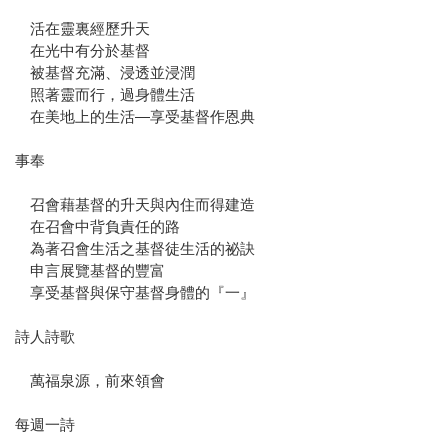
活在靈裏經歷升天
在光中有分於基督
被基督充滿、浸透並浸潤
照著靈而行，過身體生活
在美地上的生活—享受基督作恩典
事奉
召會藉基督的升天與內住而得建造
在召會中背負責任的路
為著召會生活之基督徒生活的祕訣
申言展覽基督的豐富
享受基督與保守基督身體的『一』
詩人詩歌
萬福泉源，前來領會
每週一詩