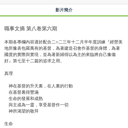
影片簡介
職事文摘 第八卷第六期
本期各專欄內容適於配合二○二三年十二月半年度訓練『經營美
地所豫表包羅萬有的基督，為著建造召會作基督的身體，為著
國度的實際與實現，並為著新婦得以為主的來臨將自己豫備
好』第七至十二篇的追求之用。
真理
神在基督的升天裏，在人裏的行動
在基督裏得豐滿
生命的發展和成熟
與主成為一靈，享受基督作一切
神所渴望的敬拜
生命