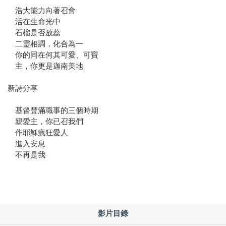
浩大能力向著召會
活在生命光中
石榴是否放蕊
二靈相調，化合為一
你的同在何其可愛、可寶
主，你更是迦南美地
新詩分享
基督豐滿職事的三個時期
親愛主，你已召我們
作耶穌瘋狂愛人
進入安息
不再是我
影片目錄