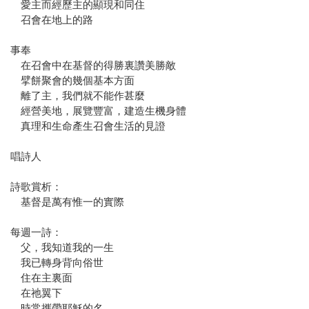
愛主而經歷主的顯現和同住
召會在地上的路
事奉
在召會中在基督的得勝裏讚美勝敵
擘餅聚會的幾個基本方面
離了主，我們就不能作甚麼
經營美地，展覽豐富，建造生機身體
真理和生命產生召會生活的見證
唱詩人
詩歌賞析：
基督是萬有惟一的實際
每週一詩：
父，我知道我的一生
我已轉身背向俗世
住在主裏面
在祂翼下
時常攜帶耶穌的名