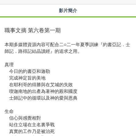
影片簡介
職事文摘 第六卷第一期
本期多媒體資源內容可配合二○二一年夏季訓練『約書亞記．士
師記．路得記結晶讀經』的追求之用。
真理
今日的約書亞和迦勒
完成神定旨的美地
在耶利哥的得勝與在艾城的失敗
喫迦南地的出產為著神的殿和國度
士師記中的循環以及神的愛與恩典
生命
信心與感覺相對
站住立場在主名裏爭戰
真實的工作乃是被治死