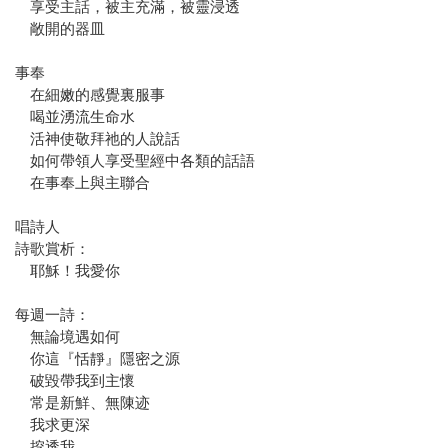
享受主話，被主充滿，被靈浸透
敞開的器皿
事奉
在細嫩的感覺裏服事
喝並湧流生命水
活神使敬拜祂的人說話
如何帶領人享受聖經中各類的話語
在事奉上與主聯合
唱詩人
詩歌賞析：
耶穌！我愛你
每週一詩：
無論境遇如何
你這『恬靜』隱密之源
破毀帶我到主懷
常是新鮮、無陳迹
我求更深
挖透我