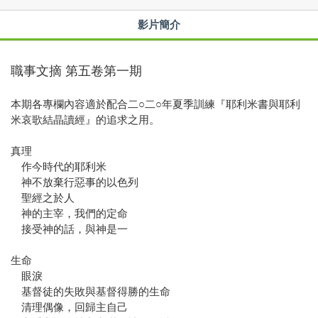
影片簡介
職事文摘 第五卷第一期
本期各專欄內容適於配合二○二○年夏季訓練『耶利米書與耶利
米哀歌結晶讀經』的追求之用。
真理
作今時代的耶利米
神不放棄行惡事的以色列
聖經之於人
神的主宰，我們的定命
接受神的話，與神是一
生命
眼淚
基督徒的失敗與基督得勝的生命
清理偶像，回歸主自己