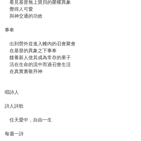
看見基督無上寶貝的榮耀異象
覺得人可愛
與神交通的功效
事奉
出到營外並進入幔內的召會聚會
在基督的異象之下事奉
餧養新人使其成為常存的果子
活在生命的流中而過召會生活
在真實裏敬拜神
唱詩人
詩人詩歌
住天愛中，自由一生
每週一詩