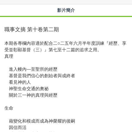
影片簡介
職事文摘 第十卷第二期
本期各專欄內容適於配合二○二五年六月半年度訓練『經歷、享
受並彰顯基督（三）』第七至十二篇的追求之用。
真理
進入幔內—至聖所的經歷
基督是我們信心的創始者與成終者
看見神的人
神聖生命交通的奧祕
關於三一神的真理與經歷
生命
藉變化和模成而成為神榮耀的後嗣
因信而活