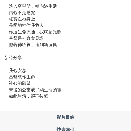
進入至聖所，幔內過生活
信心不是感覺
枉費在祂身上
是愛的神作我牧人
你這生命流通，我就蒙光照
基督是神真實見證
照著神牧養，達到新復興
新詩分享
我心安息
基督來作生命
神心的願望
末後的亞當成了賜生命的靈
如此生活，絕不後悔
影片目錄
快速索引