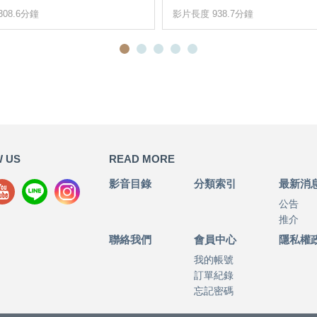
08.6分鐘
影片長度 938.7分鐘
 US
READ MORE
影音目錄
分類索引
最新消
公告
推介
聯絡我們
會員中心
隱私權
我的帳號
訂單紀錄
忘記密碼