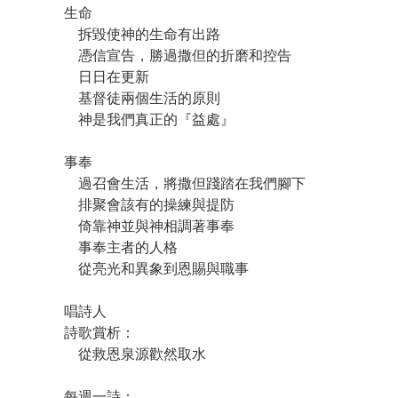
生命
拆毀使神的生命有出路
憑信宣告，勝過撒但的折磨和控告
日日在更新
基督徒兩個生活的原則
神是我們真正的『益處』
事奉
過召會生活，將撒但踐踏在我們腳下
排聚會該有的操練與提防
倚靠神並與神相調著事奉
事奉主者的人格
從亮光和異象到恩賜與職事
唱詩人
詩歌賞析：
從救恩泉源歡然取水
每週一詩：