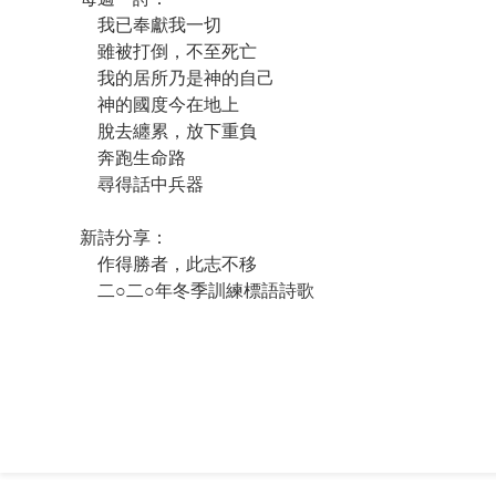
我已奉獻我一切
雖被打倒，不至死亡
我的居所乃是神的自己
神的國度今在地上
脫去纏累，放下重負
奔跑生命路
尋得話中兵器
新詩分享：
作得勝者，此志不移
二○二○年冬季訓練標語詩歌