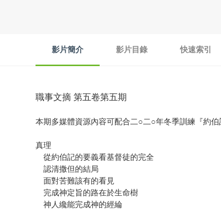
影片簡介
影片目錄
快速索引
職事文摘 第五卷第五期
本期多媒體資源內容可配合二○二○年冬季訓練『約
真理
從約伯記的要義看基督徒的完全
認清撒但的結局
面對苦難該有的看見
完成神定旨的路在於生命樹
神人纔能完成神的經綸