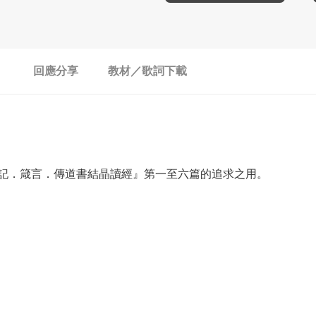
回應分享
教材／歌詞下載
伯記．箴言．傳道書結晶讀經』第一至六篇的追求之用。