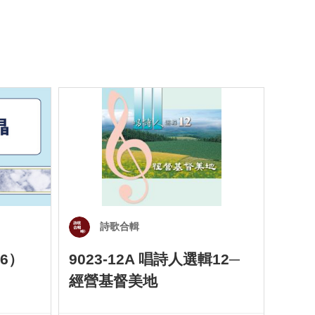
詩歌合輯
6）
9023-12A 唱詩人選輯12─
901
經營基督美地
四）