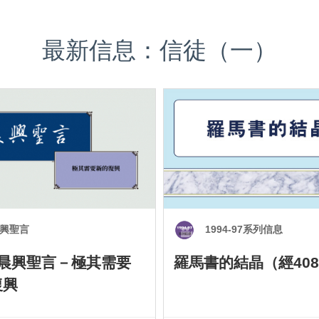
最新信息：信徒（一）
興聖言
1994-97系列信息
0 晨興聖言－極其需要
羅馬書的結晶（經408
復興