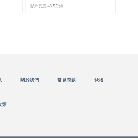
影片長度 43.5分鐘
影片長度
息
關於我們
常見問題
兌換
政策