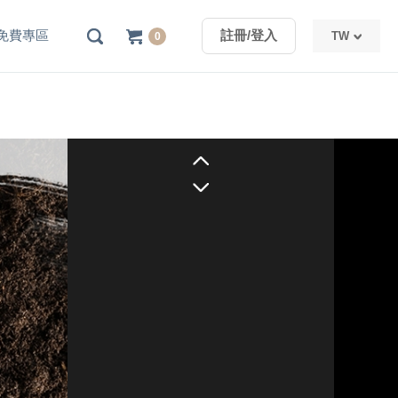
免費專區
註冊/登入
TW
0
TW
CN