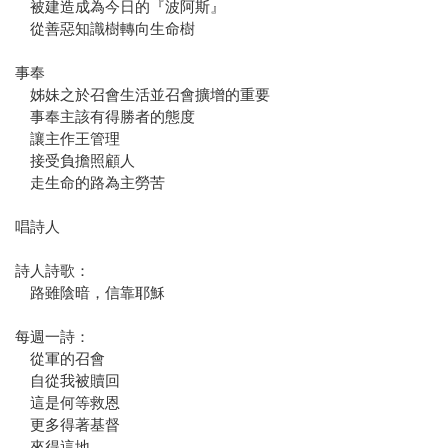
被建造成為今日的『波阿斯』
從善惡知識樹轉向生命樹
事奉
姊妹之於召會生活並召會擴增的重要
事奉主該有得勝者的態度
讓主作王管理
接受負擔照顧人
走生命的路為主勞苦
唱詩人
詩人詩歌：
路雖陰暗，信靠耶穌
每週一詩：
從軍的召會
自從我被贖回
這是何等救恩
更多得著基督
來得這地