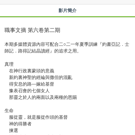
影片簡介
職事文摘 第六卷第二期
本期多媒體資源內容可配合二○二一年夏季訓練『約書亞記．士
師記．路得記結晶讀經』的追求之用。
真理
在神行政裏蒙頭的意義
新約裏神聖的經綸與撒但的混亂
得安息的路—嫁給基督
豫表召會的七個女人
那靈之於人的兩面以及兩種的恩賜
生命
服從靈，就是服從作頭的基督
神的得勝者
揀選