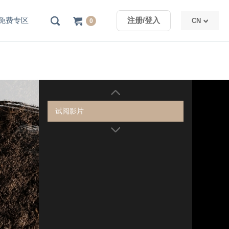
免费专区
注册/登入
CN
0
TW
CN
试阅影片