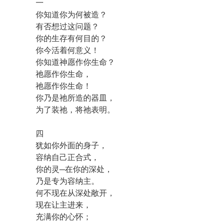
一
你知道你为何被造？
有否想过这问题？
你的生存有何目的？
你今活着何意义！
你知道神愿作你生命？
祂愿作你生命，
祂愿作你生命！
你乃是祂所造的器皿，
为了装祂，将祂表明。
四
犹如你外面的身子，
容纳自己正合式，
你的灵─在你的深处，
乃是专为容纳主。
何不现在从深处敞开，
现在让主进来，
充满你的心怀；