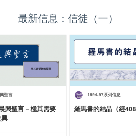
最新信息：信徒（一）
興聖言
1994-97系列信息
0 晨興聖言－極其需要
羅馬書的結晶（經408
復興