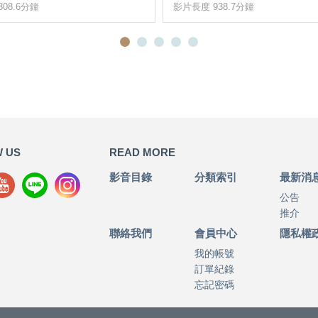
08.6分鐘
影片長度 938.7分鐘
 US
READ MORE
影音目錄
分類索引
最新消
公告
推介
聯絡我們
會員中心
隱私權
我的帳號
訂單紀錄
忘記密碼