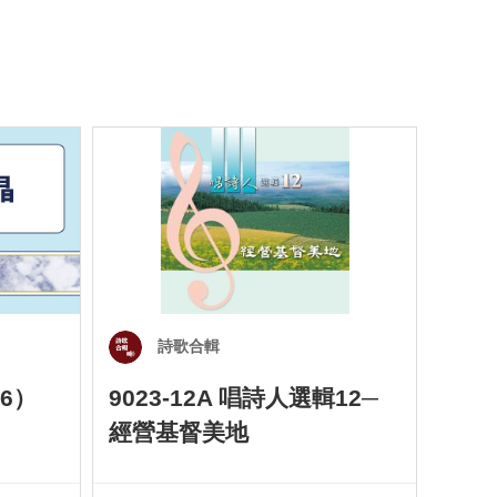
詩歌合輯
6）
9023-12A 唱詩人選輯12─
901
經營基督美地
四）