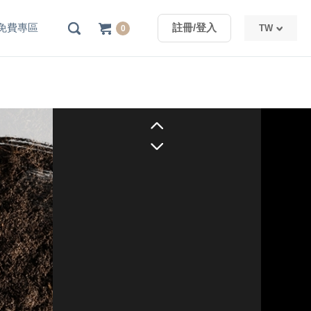
免費專區
註冊/登入
TW
0
TW
CN