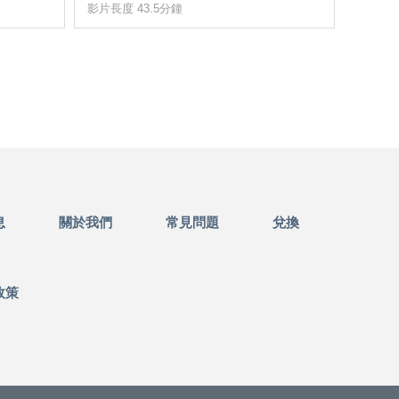
影片長度 43.5分鐘
影片長度
息
關於我們
常見問題
兌換
政策