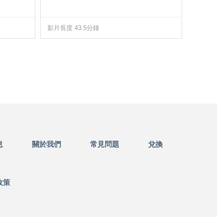
影片長度 43.5分鐘
影片長度
息
關於我們
常見問題
兌換
政策