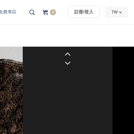
免費專區
註冊/登入
TW
0
TW
CN