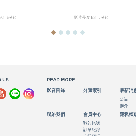
08.6分鐘
影片長度 938.7分鐘
 US
READ MORE
影音目錄
分類索引
最新消
公告
推介
聯絡我們
會員中心
隱私權
我的帳號
訂單紀錄