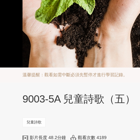
溫馨提醒：觀看如需中斷必須先暫停才進行學習記錄。
9003-5A 兒童詩歌（五）
兒童詩歌
影片長度 48.2分鐘
觀看次數 4189