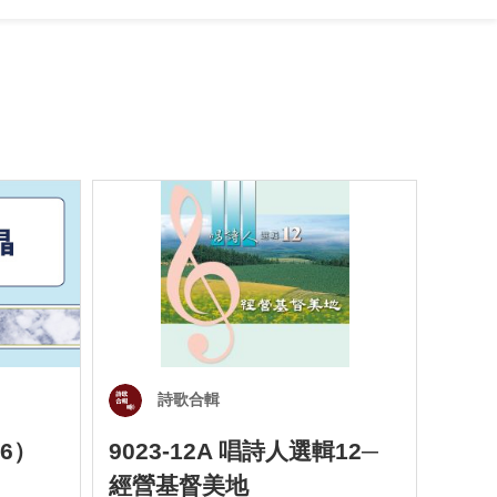
詩歌合輯
6）
9023-12A 唱詩人選輯12─
901
經營基督美地
四）