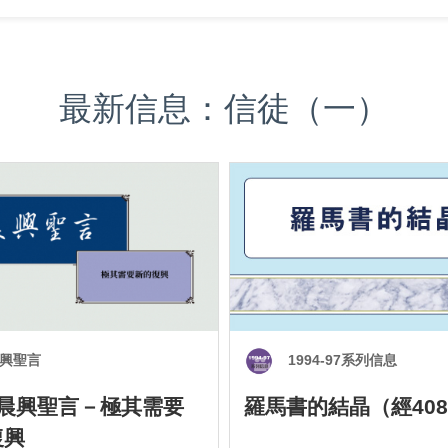
最新信息：信徒（一）
興聖言
1994-97系列信息
0 晨興聖言－極其需要
羅馬書的結晶（經408
復興