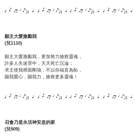
願主大愛激勵我
(兒1110)
願主大愛激勵我，更加努力搶救靈魂，
許多人失迷罪中，天天死亡沉淪；
求主使我裡面剛強，不以你福音為恥，
賜我愛心，賜我力，搶救更多靈魂！
召會乃是永活神安息的家
(兒909)