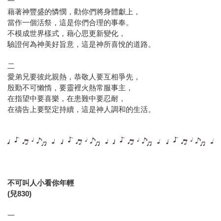
一
藉著神豐盛的憐憫，勸你們將身體獻上，
當作一個活祭，這是你們合理的事奉。
不模成世界樣式，藉心思更新變化，
驗證何為神美好旨意，這是神所喜悅的道路。
二
愛弟兄要彼此親熱，恭敬人要互相爭先，
殷勤不可懶惰，要靈裡火熱常服事主，
在指望中要喜樂，在患難中要忍耐，
在禱告上要堅定持續，這是神人調和的生活。
不可叫人小看你年輕
(兒830)
一