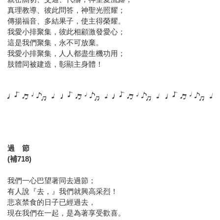
真理教導、彼此問答，神聖光照耀；
傳揚福音、多結果子，使主得榮耀。
我愛小排聚集，彼此相顧激發愛心；
這是我們聚集，永不可放棄。
我愛小排聚集，人人都盡生機功用；
肢體同被建造，彰顯主身體！
過 節
(補718)
我們一心巴望著同去過節；
有人說『去，』我們就興高采烈！
悲哀禁食的日子已經過去，
現在我們在一起，是為著享受歡喜。