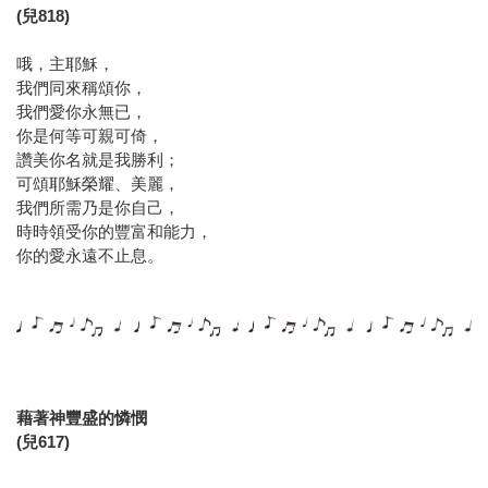
(兒818)
哦，主耶穌，
我們同來稱頌你，
我們愛你永無已，
你是何等可親可倚，
讚美你名就是我勝利；
可頌耶穌榮耀、美麗，
我們所需乃是你自己，
時時領受你的豐富和能力，
你的愛永遠不止息。
藉著神豐盛的憐憫
(兒617)