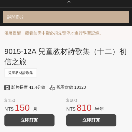
試閱影片
溫馨提醒：觀看如需中斷必須先暫停才進行學習記錄。
9015-12A 兒童教材詩歌集（十二）初
信之旅
兒童教材詩歌集
影片長度 41.4分鐘
觀看次數 18320
$ 150
$ 900
150
810
NT$
月
NT$
半年
立即訂閱
立即訂閱