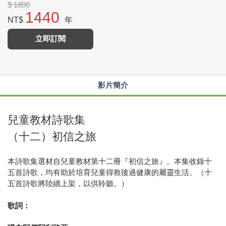
$ 1800
1440
NT$
年
立即訂閱
影片簡介
兒童教材詩歌集
（十二）初信之旅
本詩歌集選材自兒童教材第十二冊『初信之旅』。本集收錄十
五首詩歌，均有助於培育兒童得救後過健康的屬靈生活。（十
五首詩歌將陸續上架，以供聆聽。）
歌詞：