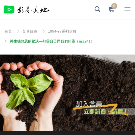
0
首頁
影音目錄
1994-97系列信息
神生機救恩的祕訣—那靈自己同我們的靈（造2241）