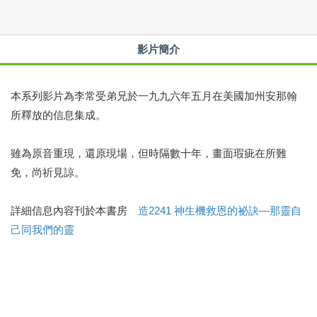
影片簡介
本系列影片為李常受弟兄於一九九六年五月在美國加州安那翰
所釋放的信息集成。
雖為原音重現，還原現場，但時隔數十年，畫面瑕疵在所難
免，尚祈見諒。
詳細信息內容刊於本書房
造2241 神生機救恩的祕訣—那靈自
己同我們的靈