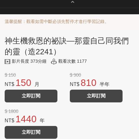
溫馨提醒：觀看如需中斷必須先暫停才進行學習記錄。
神生機救恩的祕訣—那靈自己同我們
的靈（造2241）
影片長度 373分鐘
觀看次數 1177
$ 150
$ 900
150
810
NT$
月
NT$
半年
立即訂閱
立即訂閱
$ 1800
1440
NT$
年
立即訂閱