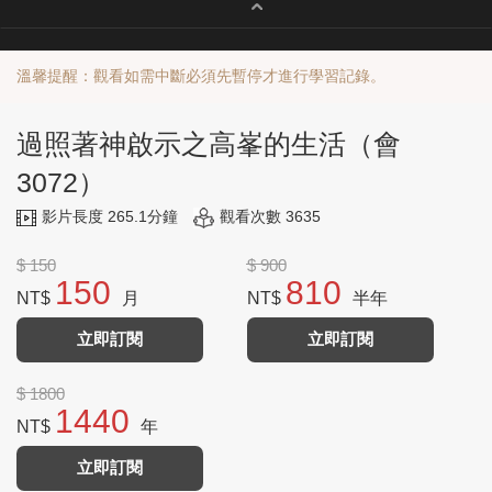
溫馨提醒：觀看如需中斷必須先暫停才進行學習記錄。
過照著神啟示之高峯的生活（會
3072）
影片長度 265.1分鐘
觀看次數 3635
$ 150
$ 900
150
810
NT$
月
NT$
半年
立即訂閱
立即訂閱
$ 1800
1440
NT$
年
立即訂閱