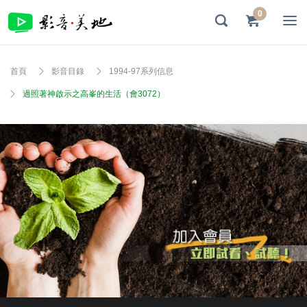
0
首頁
影音目錄
1994-97系列信息
過照著神啟示之高峯的生活（會3072）