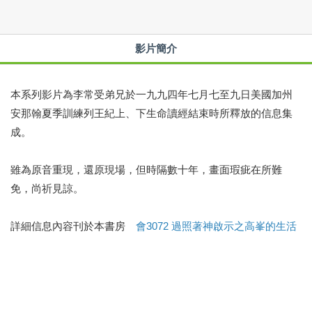
影片簡介
本系列影片為李常受弟兄於一九九四年七月七至九日美國加州
安那翰夏季訓練列王紀上、下生命讀經結束時所釋放的信息集
成。
雖為原音重現，還原現場，但時隔數十年，畫面瑕疵在所難
免，尚祈見諒。
詳細信息內容刊於本書房
會3072 過照著神啟示之高峯的生活