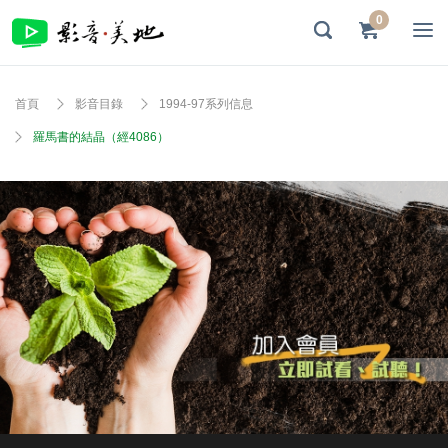
0
首頁
影音目錄
1994-97系列信息
羅馬書的結晶（經4086）