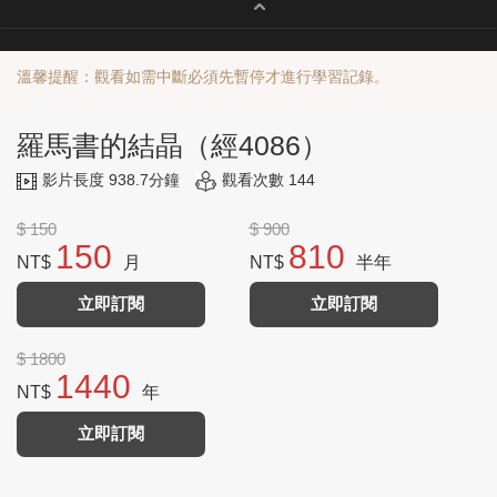
溫馨提醒：觀看如需中斷必須先暫停才進行學習記錄。
羅馬書的結晶（經4086）
影片長度 938.7分鐘
觀看次數 144
$ 150
$ 900
150
810
NT$
月
NT$
半年
立即訂閱
立即訂閱
$ 1800
1440
NT$
年
立即訂閱