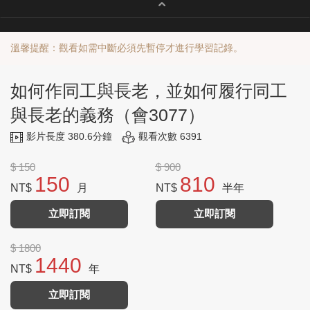
溫馨提醒：觀看如需中斷必須先暫停才進行學習記錄。
如何作同工與長老，並如何履行同工
與長老的義務（會3077）
影片長度 380.6分鐘
觀看次數 6391
$ 150
$ 900
150
810
NT$
月
NT$
半年
立即訂閱
立即訂閱
$ 1800
1440
NT$
年
立即訂閱