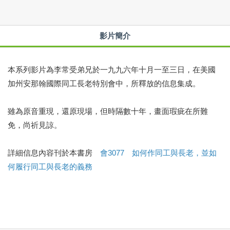
影片簡介
本系列影片為李常受弟兄於一九九六年十月一至三日，在美國
加州安那翰國際同工長老特別會中，所釋放的信息集成。
雖為原音重現，還原現場，但時隔數十年，畫面瑕疵在所難
免，尚祈見諒。
詳細信息內容刊於本書房
會3077 如何作同工與長老，並如
何履行同工與長老的義務