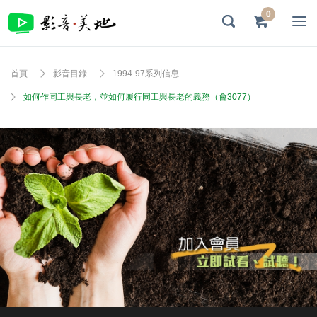
0
首頁
影音目錄
1994-97系列信息
如何作同工與長老，並如何履行同工與長老的義務（會3077）