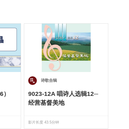
诗歌合辑
6）
9023-12A 唱诗人选辑12─
901
经营基督美地
四）
影片长度 43.5分钟
影片长度