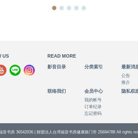
 US
READ MORE
影音目录
分类索引
最新消
公告
推介
联络我们
会员中心
隐私权
我的帐号
订单纪录
忘记密码
音书房 36542036 | 财团法人台湾福音书房健康路门市 25694788 All rights rese