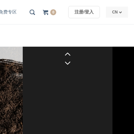
免费专区
注册/登入
CN
0
TW
CN