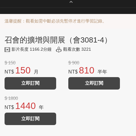
溫馨提醒：觀看如需中斷必須先暫停才進行學習記錄。
召會的擴增與開展（會3081-4）
影片長度 1166.2分鐘
觀看次數 3221
$ 150
$ 900
150
810
NT$
月
NT$
半年
立即訂閱
立即訂閱
$ 1800
1440
NT$
年
立即訂閱