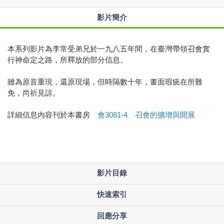
影片簡介
本系列影片為李常受弟兄於一九八五年間，在臺灣帶領召會實
行神命定之路，所釋放的部分信息。
雖為原音重現，還原現場，但時隔數十年，畫面瑕疵在所難
免，尚祈見諒。
詳細信息內容刊於本書房
會3081-4 召會的擴增與開展
影片目錄
快速索引
回應分享