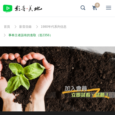
0
首頁
影音目錄
1980年代系列信息
事奉主者該有的進取（造2356）