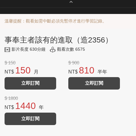
溫馨提醒：觀看如需中斷必須先暫停才進行學習記錄。
事奉主者該有的進取（造2356）
影片長度 630分鐘
觀看次數 6575
$ 150
$ 900
150
810
NT$
月
NT$
半年
立即訂閱
立即訂閱
$ 1800
1440
NT$
年
立即訂閱