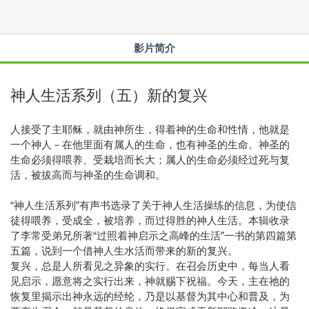
影片简介
神人生活系列（五）新的复兴
人接受了主耶稣，就由神所生，得着神的生命和性情，他就是
一个神人－在他里面有属人的生命，也有神圣的生命。神圣的
生命必须得喂养、受栽培而长大；属人的生命必须经过死与复
活，被拔高而与神圣的生命调和。
“神人生活系列”有声书选录了关于神人生活操练的信息，为使信
徒得喂养，受成全，被堷养，而过得胜的神人生活。本辑收录
了李常受弟兄所著“过照着神启示之高峰的生活”一书的第四篇第
五篇，说到一个借神人生水活而带来的新的复兴。
复兴，总是人所看见之异象的实行。在召会历史中，每当人看
见启示，愿意将之实行出来，神就赐下祝福。今天，主在祂的
恢复里揭示出神永远的经纶，乃是以基督为其中心和普及，为