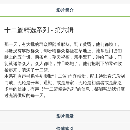
影片简介
十二篮精选系列 - 第六辑
那一天，有大批的群众跟随着耶稣。到了黄昏，他们都饿了。
耶稣没有解散群众，却吩咐群众都坐在草地上。祂拿起门徒们
献上的五个饼、两条鱼，望天祝福，亲手擘开，递给门徒，门
徒就递给众人。众人都吃，并且吃饱了。他们把剩下的零碎收
拾起来，装满了十二篮。
本系列有声书系特别撷取“十二篮”内容精华，配上诗歌音乐录制
而成。无论是开车、通勤、或是居家，无论是初信者或是蒙恩
多年的信徒，有声书“十二篮精选系列”的信息，都能帮助我们度
过充满供应的每一天。
影片目录
快速索引