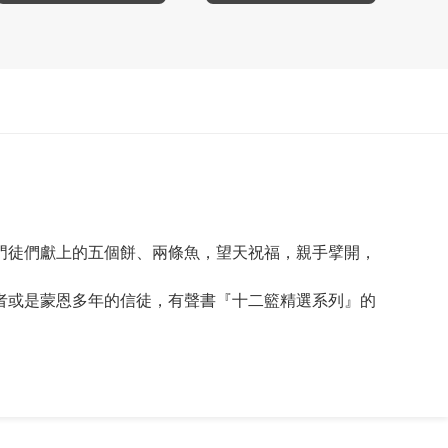
門徒們獻上的五個餅、兩條魚，望天祝福，親手擘開，
者或是蒙恩多年的信徒，有聲書『十二籃精選系列』的