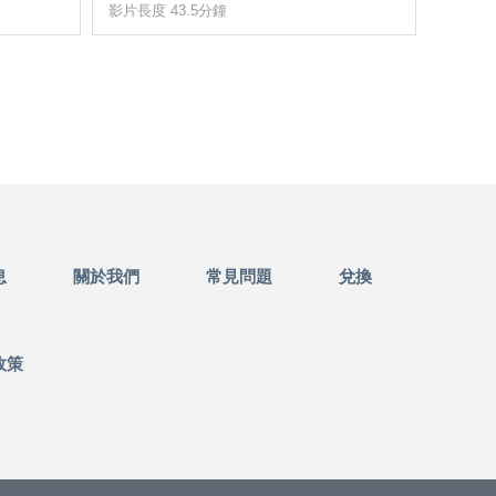
影片長度 43.5分鐘
影片長度
息
關於我們
常見問題
兌換
政策