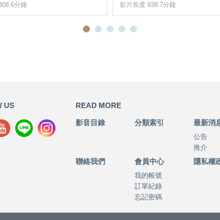
08.6分鐘
影片長度 938.7分鐘
 US
READ MORE
影音目錄
分類索引
最新消
公告
推介
聯絡我們
會員中心
隱私權
我的帳號
訂單紀錄
忘記密碼