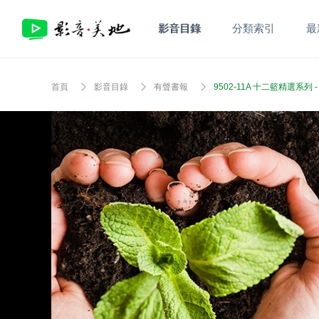
影音目錄
分類索引
最
首頁
影音目錄
有聲書報
9502-11A 十二籃精選系列 