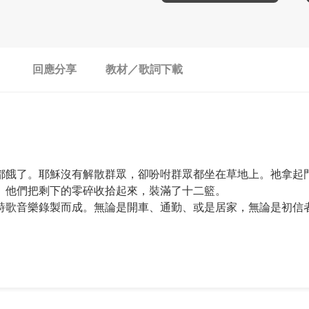
回應分享
教材／歌詞下載
都餓了。耶穌沒有解散群眾，卻吩咐群眾都坐在草地上。祂拿起
。他們把剩下的零碎收拾起來，裝滿了十二籃。
詩歌音樂錄製而成。無論是開車、通勤、或是居家，無論是初信