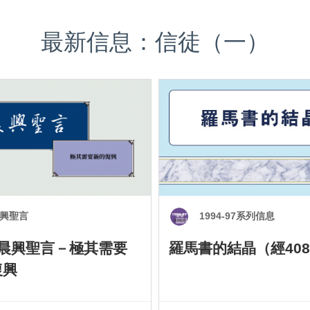
最新信息：信徒（一）
興聖言
1994-97系列信息
0 晨興聖言－極其需要
羅馬書的結晶（經408
復興