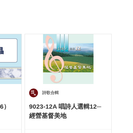
詩歌合輯
6）
9023-12A 唱詩人選輯12─
901
經營基督美地
四）