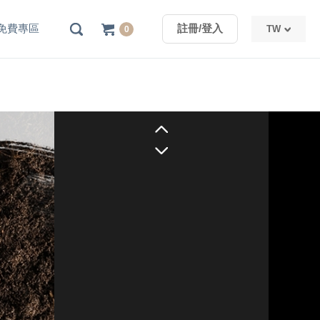
免費專區
註冊/登入
TW
0
TW
CN