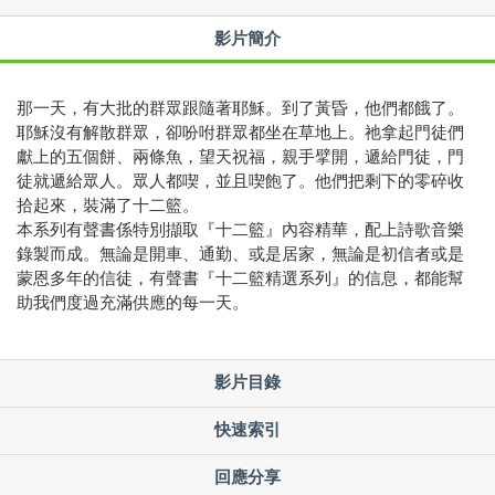
影片簡介
那一天，有大批的群眾跟隨著耶穌。到了黃昏，他們都餓了。
耶穌沒有解散群眾，卻吩咐群眾都坐在草地上。祂拿起門徒們
獻上的五個餅、兩條魚，望天祝福，親手擘開，遞給門徒，門
徒就遞給眾人。眾人都喫，並且喫飽了。他們把剩下的零碎收
拾起來，裝滿了十二籃。
本系列有聲書係特別擷取『十二籃』內容精華，配上詩歌音樂
錄製而成。無論是開車、通勤、或是居家，無論是初信者或是
蒙恩多年的信徒，有聲書『十二籃精選系列』的信息，都能幫
助我們度過充滿供應的每一天。
影片目錄
快速索引
回應分享