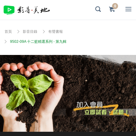
0
首頁
影音目錄
有聲書報
9502-09A 十二籃精選系列 - 第九輯