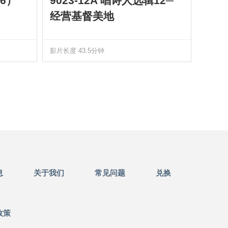
6）
9023-12A 唱诗人选辑12─
901
经营基督美地
四）
影片长度 43.5分钟
影片长度
息
关于我们
常见问题
兑换
政策