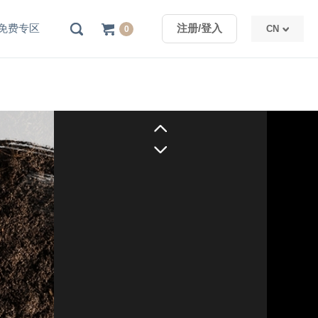
免费专区
注册/登入
CN
0
TW
CN