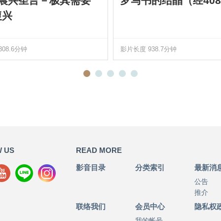
0 晨兴圣言－极其需要
罗马书的结晶（经408
復兴
08.6分钟
影片长度 938.7分钟
 US
READ MORE
影音目录
分类索引
最新消
公告
推介
联络我们
会员中心
隐私权
我的帐号