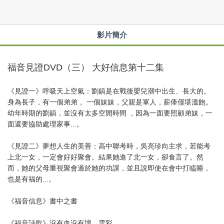
影片簡介
福音見證DVD（三） 大好信息第十二集
《見證一》呼吸天上空氣：劉鎮是在戰後嬰兒潮中出生、長大的。
身為長子，有一個弟弟， 一個妹妹，父親是軍人，薪俸僅堪溫飽。
幼年時期的劉鎮，並沒有太多空閒時間 ，因為一面要照顧弟妹，一
面還要協助處理家事...。
《見證二》夢想人生的美善：高中聯考時，吳亮珍向主求，若能考
上北一女，一定會好好聚會。結果她進了北一女，卻食言了。然
而，她的父母重視聚會過於她的功課，並且說即使在會中打瞌睡，
也是有福的...。
《福音信息》書中之書
《福音詩歌》沒有血沒有壇、雲彩