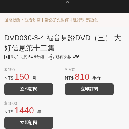
溫馨提醒：觀看如需中斷必須先暫停才進行學習記錄。
DVD030-3-4 福音見證DVD（三） 大
好信息第十二集
影片長度 54.9分鐘
觀看次數 456
$ 150
$ 900
150
810
NT$
月
NT$
半年
立即訂閱
立即訂閱
$ 1800
1440
NT$
年
立即訂閱