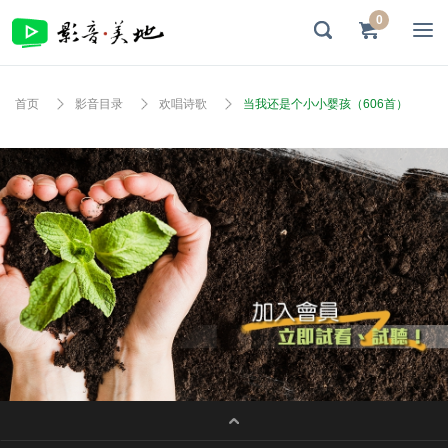
0
首页
影音目录
欢唱诗歌
当我还是个小小婴孩（606首）