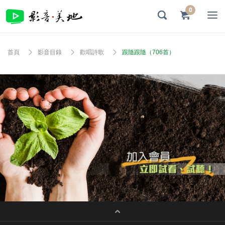
0
首頁
影音目錄
歡唱詩歌
跟隨跟隨（706首）