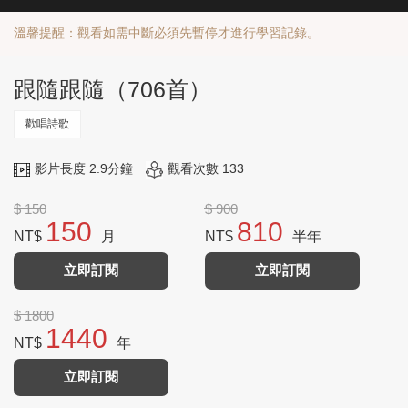
溫馨提醒：觀看如需中斷必須先暫停才進行學習記錄。
跟隨跟隨（706首）
歡唱詩歌
影片長度 2.9分鐘
觀看次數 133
$ 150
$ 900
150
810
NT$
月
NT$
半年
立即訂閱
立即訂閱
$ 1800
1440
NT$
年
立即訂閱