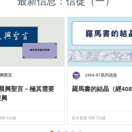
最新信息：信徒（一）
興聖言
1994-97系列信息
0 晨興聖言－極其需要
羅馬書的結晶（經408
復興
08.6分鐘
影片長度 938.7分鐘