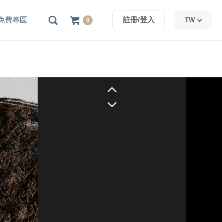
免費專區
註冊/登入
TW
0
TW
CN