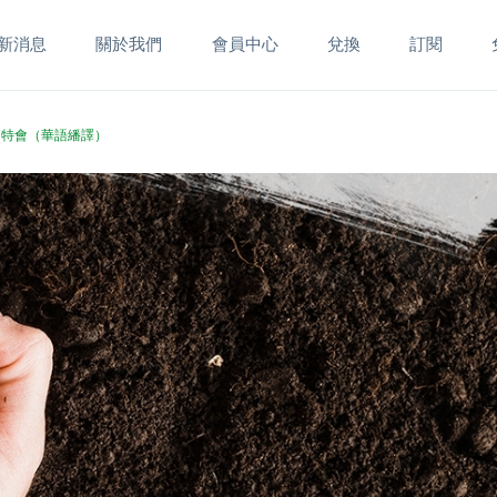
新消息
關於我們
會員中心
兌換
訂閱
國殤節特會（華語繙譯）