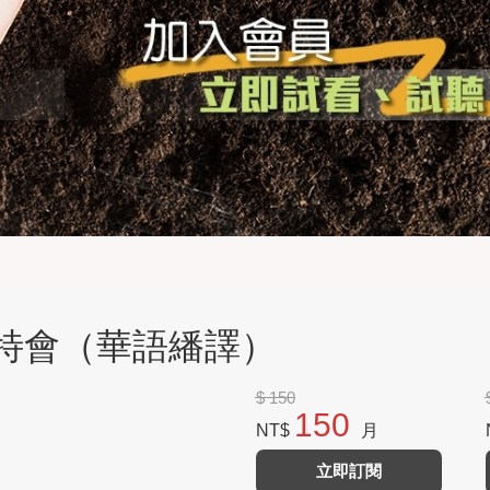
國殤節特會（華語繙譯）
$ 150
150
NT$
月
立即訂閱