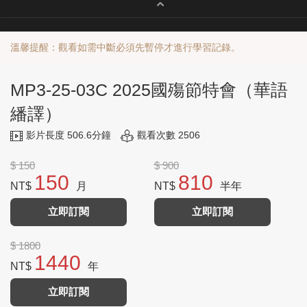
溫馨提醒：觀看如需中斷必須先暫停才進行學習記錄。
MP3-25-03C 2025國殤節特會（華語
繙譯）
影片長度 506.6分鐘
觀看次數 2506
$ 150
$ 900
150
810
NT$
月
NT$
半年
立即訂閱
立即訂閱
$ 1800
1440
NT$
年
立即訂閱