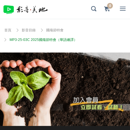
0
首頁
影音目錄
國殤節特會
MP3-25-03C 2025國殤節特會（華語繙譯）