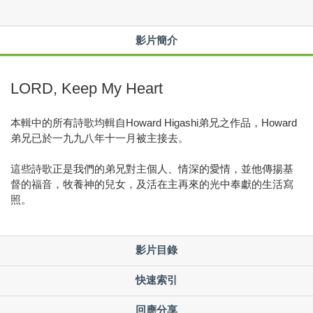
影片簡介
LORD, Keep My Heart
本輯中的所有詩歌均輯自Howard Higashi弟兄之作品，Howard
弟兄已於一九九八年十一月被主接去。
這些詩歌正是我們的弟兄對主個人、情深的愛情，並他傳揚基
督的福音，牧養神的兒女，及活在主再來的光中奉獻的生活寫
照。
影片目錄
快速索引
回應分享