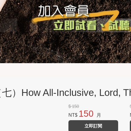
w All-Inclusive, Lord, Th
$ 150
150
NT$
月
立即訂閱