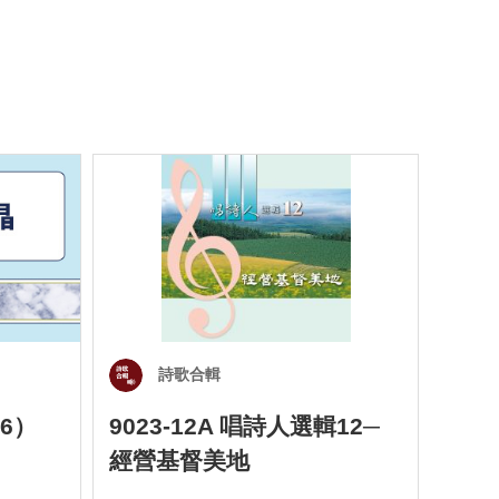
詩歌合輯
6）
9023-12A 唱詩人選輯12─
901
經營基督美地
四）