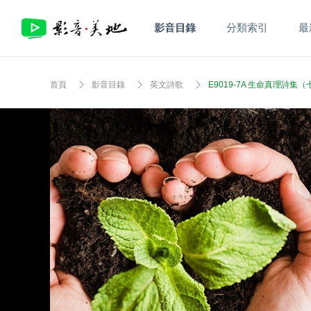
影音目錄
分類索引
最
首頁
影音目錄
英文詩歌
E9019-7A 生命真理詩集（七）How 