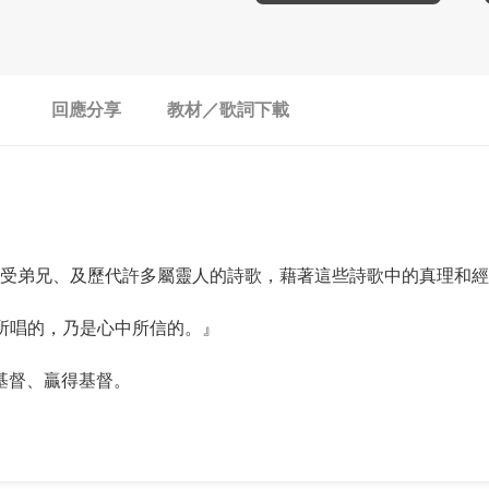
回應分享
教材／歌詞下載
了倪柝聲弟兄、李常受弟兄、及歷代許多屬靈人的詩歌，藉著這些詩歌中的
口中所唱的，乃是心中所信的。』
基督、贏得基督。