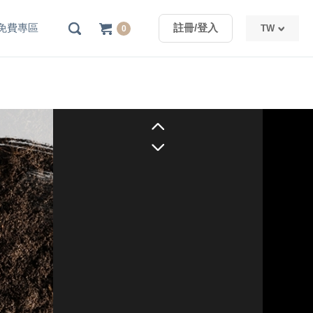
免費專區
註冊/登入
TW
0
TW
CN