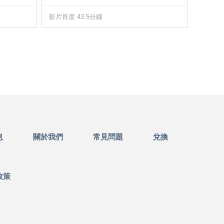
影片長度 43.5分鐘
影片長度
息
關於我們
常見問題
兌換
政策