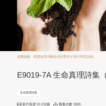
溫馨提醒：觀看如需中斷必須先暫停才進行學習記錄。
E9019-7A 生命真理詩集（七）Ho
生命真理詩集
影片長度 53.2分鐘
觀看次數 3069