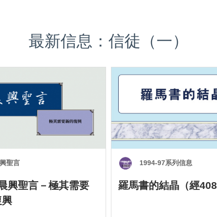
最新信息：信徒（一）
興聖言
1994-97系列信息
0 晨興聖言－極其需要
羅馬書的結晶（經408
復興