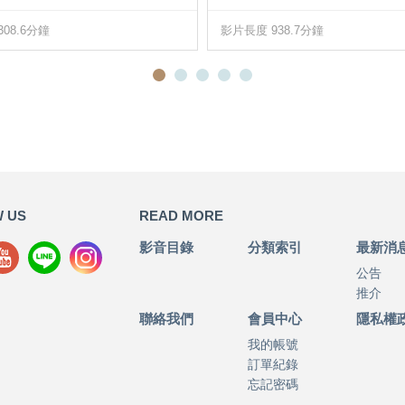
08.6分鐘
影片長度 938.7分鐘
 US
READ MORE
影音目錄
分類索引
最新消
公告
推介
聯絡我們
會員中心
隱私權
我的帳號
訂單紀錄
忘記密碼