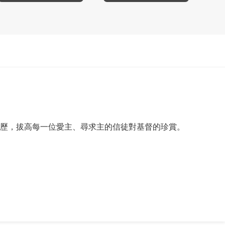
真理和經歷，拔高每一位愛主、尋求主的信徒對基督的珍賞。