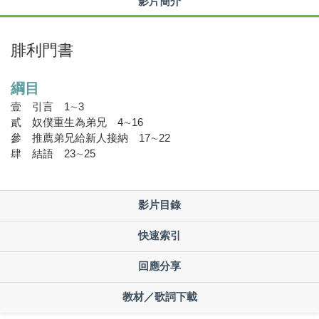
影片簡介
腓利門書
綱目
壹
引言 1∼3
貳
奴僕重生為弟兄 4∼16
參
推薦弟兄給新人接納 17∼22
肆
結語 23∼25
影片目錄
快速索引
回應分享
教材／歌詞下載