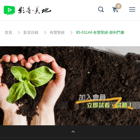
0
首頁
影音目錄
有聲聖經
95-0114A 有聲聖經-腓利門書