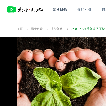
影音目錄
分類索引
最
首頁
影音目錄
有聲聖經
95-0114A 有聲聖經-列王紀