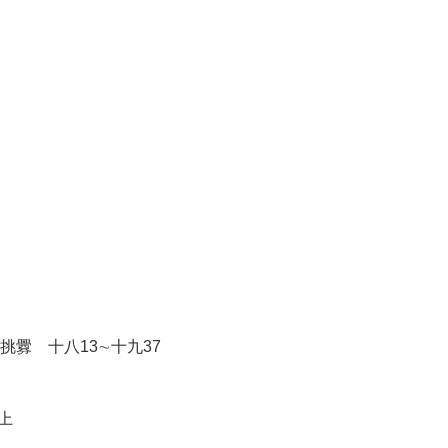
釁 十八13∼十九37
上