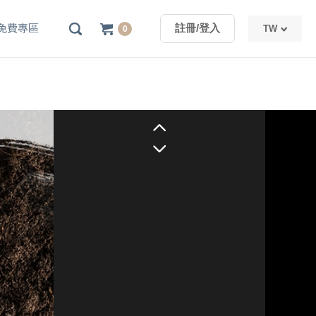
免費專區
註冊/登入
TW
0
TW
CN