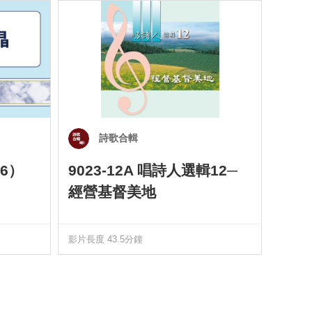
詩歌合輯
6）
9023-12A 唱詩人選輯12─
901
經營基督美地
四）
影片長度 43.5分鐘
影片長度