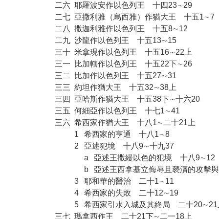
二六
耶羅波安作以色列王 十四23∼29
二七
亞撒利雅（烏西雅）作猶大王 十五1∼7
二八
撒迦利雅作以色列王 十五8∼12
二九
沙龍作以色列王 十五13∼15
三十
米拿現作以色列王 十五16∼22上
三一
比加轄作以色列王 十五22下∼26
三二
比加作以色列王 十五27∼31
三三
約坦作猶大王 十五32∼38上
三四
亞哈斯作猶大王 十五38下∼十六20
三五
何細亞作以色列王 十七1∼41
三六
希西家作猶大王 十八1∼二十21上
1
希西家的亨通 十八1∼8
2
亞述犯境 十八9∼十九37
a
亞述王撒縵以色的犯境 十八9∼12
b
亞述王西拿基立侮辱且褻瀆的攻擊與挑
3
耶和華的醫治 二十1∼11
4
希西家的失敗 二十12∼19
5
希西家引水入城及其終局 二十20∼21
三七
瑪拿西作王 二十21下∼二一18上