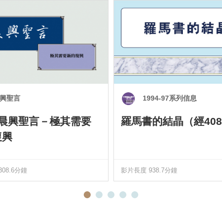
興聖言
1994-97系列信息
0 晨興聖言－極其需要
羅馬書的結晶（經408
復興
08.6分鐘
影片長度 938.7分鐘