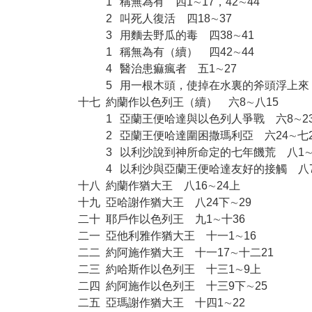
1
稱無為有 四1∼17，42∼44
2
叫死人復活 四18∼37
3
用麵去野瓜的毒 四38∼41
1
稱無為有（續） 四42∼44
4
醫治患痲瘋者 五1∼27
5
用一根木頭，使掉在水裏的斧頭浮上來 
十七
約蘭作以色列王（續） 六8∼八15
1
亞蘭王便哈達與以色列人爭戰 六8∼2
2
亞蘭王便哈達圍困撒瑪利亞 六24∼七2
3
以利沙說到神所命定的七年饑荒 八1∼
4
以利沙與亞蘭王便哈達友好的接觸 八7
十八
約蘭作猶大王 八16∼24上
十九
亞哈謝作猶大王 八24下∼29
二十
耶戶作以色列王 九1∼十36
二一
亞他利雅作猶大王 十一1∼16
二二
約阿施作猶大王 十一17∼十二21
二三
約哈斯作以色列王 十三1∼9上
二四
約阿施作以色列王 十三9下∼25
二五
亞瑪謝作猶大王 十四1∼22