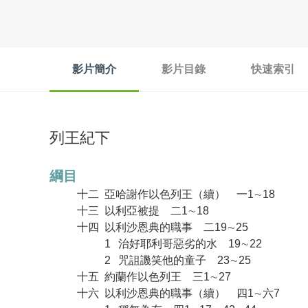
影片簡介
影片目錄
快速索引
列王紀下
綱目
十二
亞哈謝作以色列王（續） 一1∼18
十三
以利亞被提 二1∼18
十四
以利沙恩典的職事 二19∼25
1
治好耶利哥惡劣的水 19∼22
2
咒詛譏笑他的童子 23∼25
十五
約蘭作以色列王 三1∼27
十六
以利沙恩典的職事（續） 四1∼六7