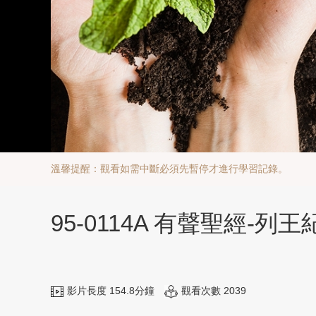
溫馨提醒：觀看如需中斷必須先暫停才進行學習記錄。
95-0114A 有聲聖經-列王
影片長度 154.8分鐘
觀看次數 2039