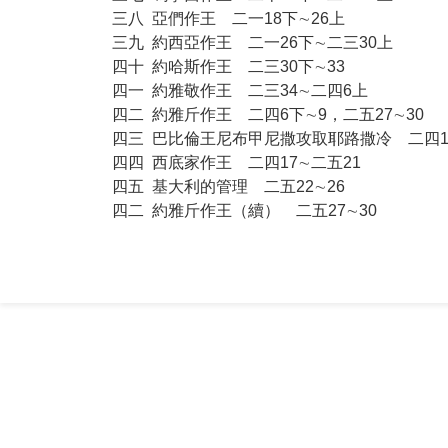
三八
亞們作王 二一18下∼26上
三九
約西亞作王 二一26下∼二三30上
四十
約哈斯作王 二三30下∼33
四一
約雅敬作王 二三34∼二四6上
四二
約雅斤作王 二四6下∼9，二五27∼30
四三
巴比倫王尼布甲尼撒攻取耶路撒冷 二四10
四四
西底家作王 二四17∼二五21
四五
基大利的管理 二五22∼26
四二
約雅斤作王（續） 二五27∼30