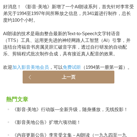
好消息！ 《影音·美地》新增了一个AI朗读系列，首先针对李常受
弟兄于1994至1997年间所释放之信息，共341篇进行制作，总长
度约100个小时。
AI朗读的技术是藉由整合最新的Text-to-Speech文字转语音
（TTS）工具、运用更先进的神经网路人工智慧（AI）引擎，并
连结台湾福音书房属灵辞汇破音字库，透过自行研发的自动配
乐、剪辑程式批次制作合成，具有接近真人配音的效果。
欢迎
加入影音美地会员
，可以
免费试听
（1994第一册第一篇）。
上一页
熱門文章
《影音‧美地》行动版—全新升级，随身播放，无线投影！
《影音美地公告》扩增六项功能！
《内容更新公告》李常受文集－AI朗读（一九九四至一九