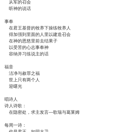
从军的召会
听神的说话
事奉
在君王基督的牧养下操练牧养人
得加强到里面的人里以建造召会
在神的恩慈里前去结果子
以受苦的心志事奉神
容纳并习练说主的话
福音
洁净与赦罪之福
世上只有两个人
迎曙光
唱诗人
诗人诗歌：
在隐密处，求主发言—歌瑞与葛莱姆
每周一诗：
你是君王，如同大卫