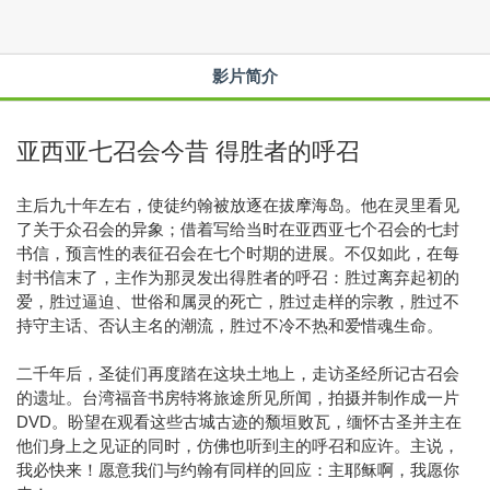
影片简介
亚西亚七召会今昔 得胜者的呼召
主后九十年左右，使徒约翰被放逐在拔摩海岛。他在灵里看见
了关于众召会的异象；借着写给当时在亚西亚七个召会的七封
书信，预言性的表征召会在七个时期的进展。不仅如此，在每
封书信末了，主作为那灵发出得胜者的呼召：胜过离弃起初的
爱，胜过逼迫、世俗和属灵的死亡，胜过走样的宗教，胜过不
持守主话、否认主名的潮流，胜过不冷不热和爱惜魂生命。
二千年后，圣徒们再度踏在这块土地上，走访圣经所记古召会
的遗址。台湾福音书房特将旅途所见所闻，拍摄并制作成一片
DVD。盼望在观看这些古城古迹的颓垣败瓦，缅怀古圣并主在
他们身上之见证的同时，仿佛也听到主的呼召和应许。主说，
我必快来！愿意我们与约翰有同样的回应：主耶稣啊，我愿你