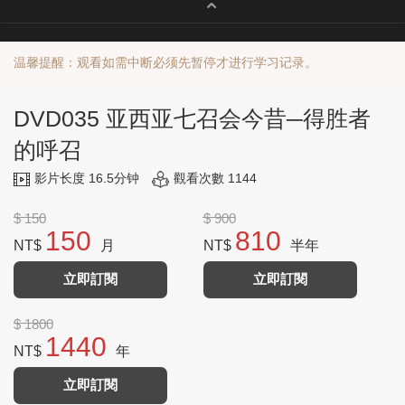
温馨提醒：观看如需中断必须先暂停才进行学习记录。
DVD035 亚西亚七召会今昔─得胜者
的呼召
影片长度 16.5分钟
觀看次數 1144
$ 150
$ 900
150
810
NT$
月
NT$
半年
立即訂閱
立即訂閱
$ 1800
1440
NT$
年
立即訂閱