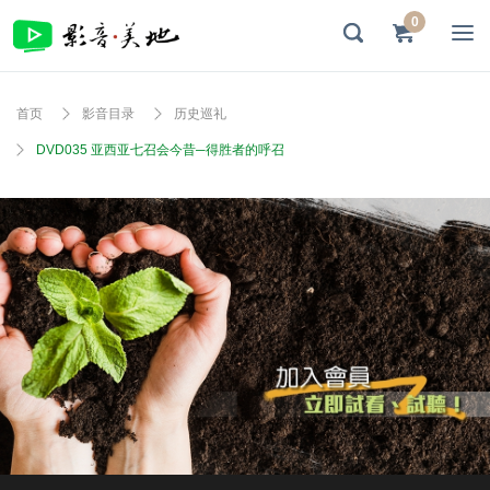
0
首页
影音目录
历史巡礼
DVD035 亚西亚七召会今昔─得胜者的呼召