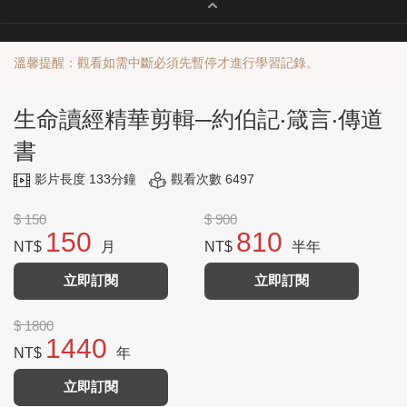
溫馨提醒：觀看如需中斷必須先暫停才進行學習記錄。
生命讀經精華剪輯─約伯記‧箴言‧傳道
書
影片長度 133分鐘
觀看次數 6497
$ 150
$ 900
150
810
NT$
月
NT$
半年
立即訂閱
立即訂閱
$ 1800
1440
NT$
年
立即訂閱