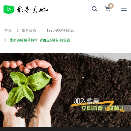
0
首頁
影音目錄
1990-93系列信息
生命讀經精華剪輯─約伯記‧箴言‧傳道書