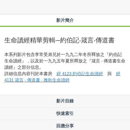
影片簡介
生命讀經精華剪輯─約伯記‧箴言‧傳道書
本系列影片包含李常受弟兄於一九九二年冬所釋放之『約伯記
生命讀經』，以及於一九九五年夏所釋放之『箴言 ‧ 傳道書生命
讀經』之部分信息。
詳細信息內容刊於本書房
經 4123 約伯記生命讀經
與
經
4131 箴言 ‧ 傳道書 ‧ 雅歌生命讀經
影片目錄
快速索引
回應分享