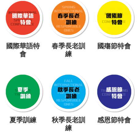
國際華語特
春季長老訓
國殤節特會
會
練
夏季訓練
秋季長老訓
感恩節特會
練